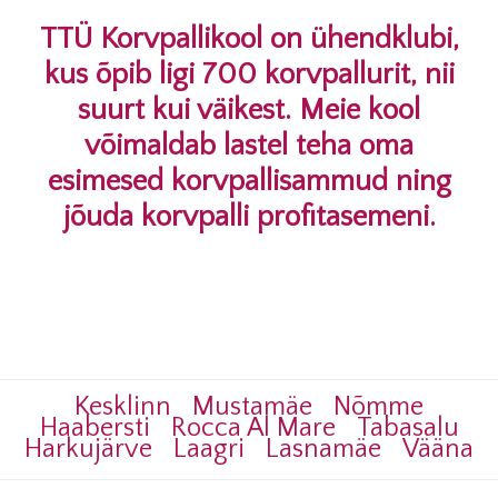
TTÜ Korvpallikool on ühendklubi,
kus õpib ligi 700 korvpallurit, nii
suurt kui väikest. Meie kool
võimaldab lastel teha oma
esimesed korvpallisammud ning
jõuda korvpalli profitasemeni.
Kesklinn
Mustamäe
Nõmme
Haabersti
Rocca Al Mare
Tabasalu
Harkujärve
Laagri
Lasnamäe
Vääna