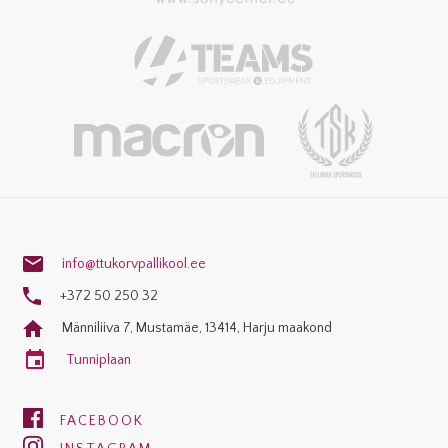
info@ttukorvpallikool.ee
+372 50 250 32
Männiliiva 7, Mustamäe, 13414, Harju maakond
Tunniplaan
FACEBOOK