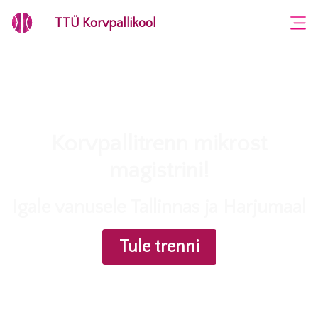
×
TTÜ Korvpallikool
Korvpallitrenn mikrost
magistrini!
Igale vanusele Tallinnas ja Harjumaal
Tule trenni