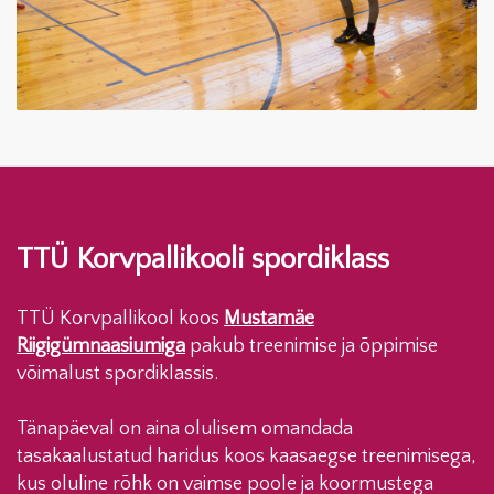
TTÜ Korvpallikooli spordiklass
TTÜ Korvpallikool koos
Mustamäe
Riigigümnaasiumiga
pakub treenimise ja õppimise
võimalust spordiklassis.
Tänapäeval on aina olulisem omandada
tasakaalustatud haridus koos kaasaegse treenimisega,
kus oluline rõhk on vaimse poole ja koormustega