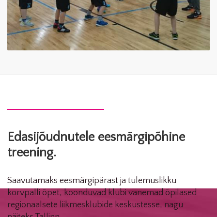
Edasijõudnutele eesmärgipõhine
treening.
Saavutamaks eesmärgipärast ja tulemuslikku
korvpalli õpet, koonduvad klubi vanemad õpilased
regionaalsete liikmesklubide keskustesse, nagu
näiteks Tallinn.